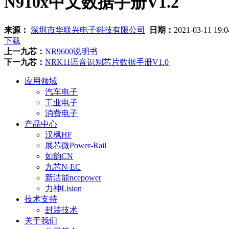
N910x中文数据手册V1.2
来源：
深圳市华联兴电子科技有限公司
日期：
2021-03-11 19:
下载
上一九芯：
NR9600说明书
下一九芯：
NRK11语音识别芯片数据手册V1.0
应用领域
汽车电子
工业电子
消费电子
产品中心
汉枫HF
展芯微Power-Rail
如韵CN
九芯N-EC
新洁能ncepower
力神Lision
技术支持
封装技术
关于我们