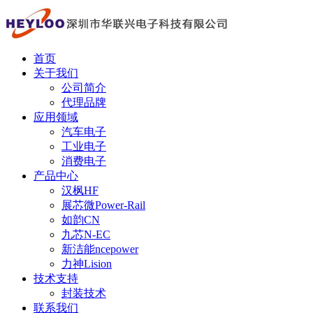
首页
关于我们
公司简介
代理品牌
应用领域
汽车电子
工业电子
消费电子
产品中心
汉枫HF
展芯微Power-Rail
如韵CN
九芯N-EC
新洁能ncepower
力神Lision
技术支持
封装技术
联系我们